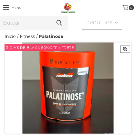
MENU
0
PRODUTOS
Início
/
Fitness
/
Palatinose
3 DIAS DE BLACK 50%OFF + FRETE