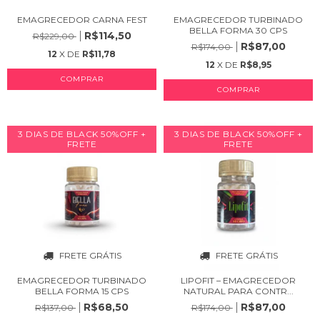
EMAGRECEDOR CARNA FEST
EMAGRECEDOR TURBINADO
BELLA FORMA 30 CPS
R$114,50
R$229,00
R$87,00
R$174,00
12
X DE
R$11,78
12
X DE
R$8,95
COMPRAR
COMPRAR
3 DIAS DE BLACK 50%OFF +
3 DIAS DE BLACK 50%OFF +
FRETE
FRETE
FRETE GRÁTIS
FRETE GRÁTIS
EMAGRECEDOR TURBINADO
LIPOFIT – EMAGRECEDOR
BELLA FORMA 15 CPS
NATURAL PARA CONTR...
R$68,50
R$87,00
R$137,00
R$174,00