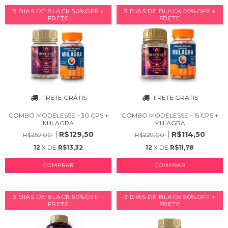
3 DIAS DE BLACK 50%OFF +
3 DIAS DE BLACK 50%OFF +
FRETE
FRETE
FRETE GRÁTIS
FRETE GRÁTIS
COMBO MODELESSE - 30 CPS +
COMBO MODELESSE - 15 CPS +
MIILAGRA
MIILAGRA
R$129,50
R$114,50
R$259,00
R$229,00
12
X DE
R$13,32
12
X DE
R$11,78
COMPRAR
COMPRAR
3 DIAS DE BLACK 50%OFF +
3 DIAS DE BLACK 50%OFF +
FRETE
FRETE