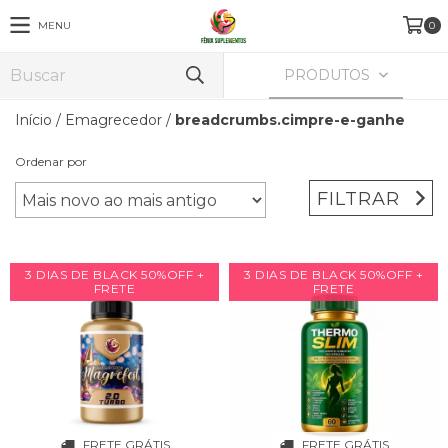
MENU
0
PRODUTOS
Início
/
Emagrecedor
/
breadcrumbs.cimpre-e-ganhe
Ordenar por
FILTRAR
3 DIAS DE BLACK 50%OFF +
3 DIAS DE BLACK 50%OFF +
FRETE
FRETE
FRETE GRÁTIS
FRETE GRÁTIS