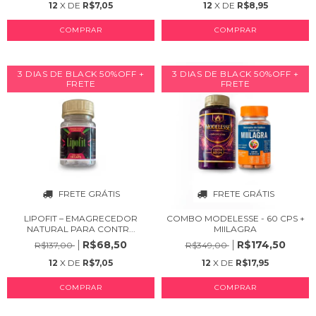
12
X DE
R$7,05
12
X DE
R$8,95
COMPRAR
COMPRAR
3 DIAS DE BLACK 50%OFF +
3 DIAS DE BLACK 50%OFF +
FRETE
FRETE
FRETE GRÁTIS
FRETE GRÁTIS
LIPOFIT – EMAGRECEDOR
COMBO MODELESSE - 60 CPS +
NATURAL PARA CONTR...
MIILAGRA
R$68,50
R$174,50
R$137,00
R$349,00
12
X DE
R$7,05
12
X DE
R$17,95
COMPRAR
COMPRAR