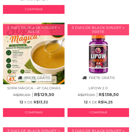
COMPRAR
3 DIAS DE BLACK 50%OFF +
3 DIAS DE BLACK 50%OFF +
FRETE
FRETE
FRETE GRÁTIS
FRETE GRÁTIS
SOPA MÁGICA - 47 CALORIAS
LIPOW 2.0
R$129,50
R$138,50
R$259,00
R$277,00
12
X DE
R$13,32
12
X DE
R$14,25
COMPRAR
3 DIAS DE BLACK 50%OFF +
3 DIAS DE BLACK 50%OFF +