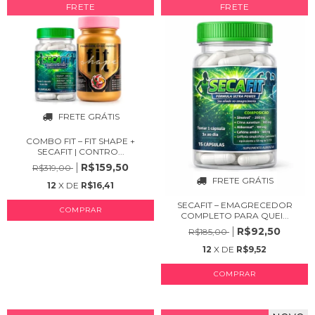
FRETE
FRETE
FRETE GRÁTIS
COMBO FIT – FIT SHAPE +
SECAFIT | CONTRO...
R$159,50
R$319,00
FRETE GRÁTIS
12
X DE
R$16,41
SECAFIT – EMAGRECEDOR
COMPRAR
COMPLETO PARA QUEI...
R$92,50
R$185,00
12
X DE
R$9,52