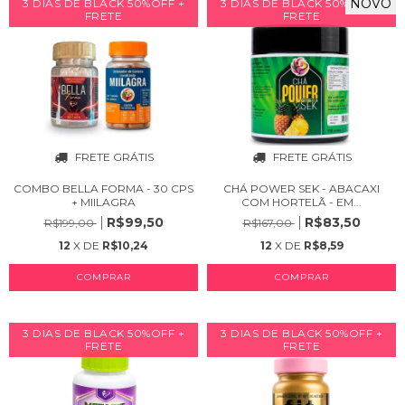
NOVO
3 DIAS DE BLACK 50%OFF +
3 DIAS DE BLACK 50%OFF +
FRETE
FRETE
FRETE GRÁTIS
FRETE GRÁTIS
COMBO BELLA FORMA - 30 CPS
CHÁ POWER SEK - ABACAXI
+ MIILAGRA
COM HORTELÃ - EM...
R$99,50
R$83,50
R$199,00
R$167,00
12
X DE
R$10,24
12
X DE
R$8,59
COMPRAR
3 DIAS DE BLACK 50%OFF +
3 DIAS DE BLACK 50%OFF +
FRETE
FRETE