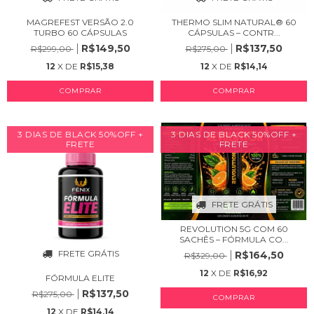
MAGREFEST VERSÃO 2.0
THERMO SLIM NATURAL® 60
TURBO 60 CÁPSULAS
CÁPSULAS – CONTR...
R$149,50
R$137,50
R$299,00
R$275,00
12
X DE
R$15,38
12
X DE
R$14,14
COMPRAR
COMPRAR
3 DIAS DE BLACK 50%OFF +
3 DIAS DE BLACK 50%OFF +
FRETE
FRETE
FRETE GRÁTIS
REVOLUTION 5G COM 60
SACHÊS – FÓRMULA CO...
FRETE GRÁTIS
R$164,50
R$329,00
12
X DE
R$16,92
FÓRMULA ELITE
R$137,50
R$275,00
COMPRAR
12
X DE
R$14,14