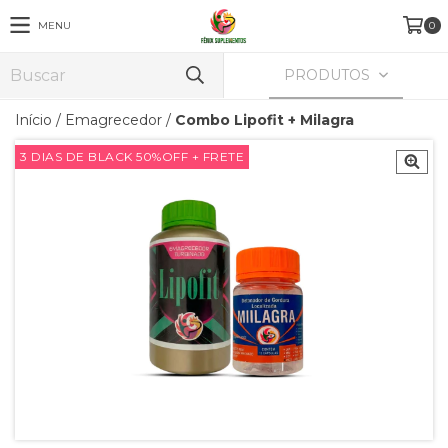
MENU
0
PRODUTOS
Início
/
Emagrecedor
/
Combo Lipofit + Milagra
3 DIAS DE BLACK 50%OFF + FRETE