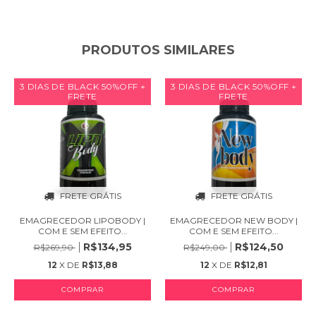
PRODUTOS SIMILARES
3 DIAS DE BLACK 50%OFF +
3 DIAS DE BLACK 50%OFF +
FRETE
FRETE
FRETE GRÁTIS
FRETE GRÁTIS
EMAGRECEDOR LIPOBODY |
EMAGRECEDOR NEW BODY |
COM E SEM EFEITO...
COM E SEM EFEITO...
R$134,95
R$124,50
R$269,90
R$249,00
12
X DE
R$13,88
12
X DE
R$12,81
COMPRAR
COMPRAR