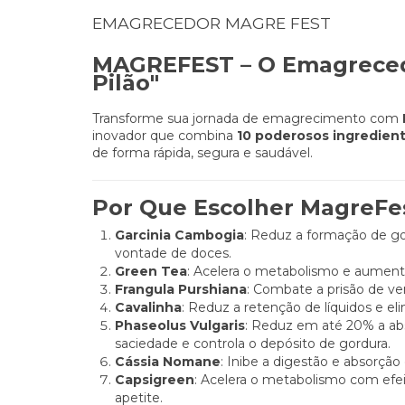
EMAGRECEDOR MAGRE FEST
MAGREFEST – O Emagrecedo
Pilão"
Transforme sua jornada de emagrecimento com
inovador que combina
10 poderosos ingredien
de forma rápida, segura e saudável.
Por Que Escolher MagreFe
Garcinia Cambogia
: Reduz a formação de gor
vontade de doces.
Green Tea
: Acelera o metabolismo e aumenta
Frangula Purshiana
: Combate a prisão de ve
Cavalinha
: Reduz a retenção de líquidos e eli
Phaseolus Vulgaris
: Reduz em até 20% a ab
saciedade e controla o depósito de gordura.
Cássia Nomane
: Inibe a digestão e absorção
Capsigreen
: Acelera o metabolismo com efe
apetite.