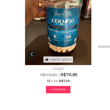
S
IVO MAIS
EMAGR
0,00
FRETE GRÁTIS
COQ10
R$70,85
R$109,00
12
X DE
R$7,29