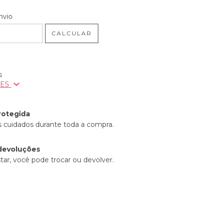
 CEP:
ALTERAR CEP
nvio
CALCULAR
s
ÕES
rotegida
 cuidados durante toda a compra.
devoluções
tar, você pode trocar ou devolver.