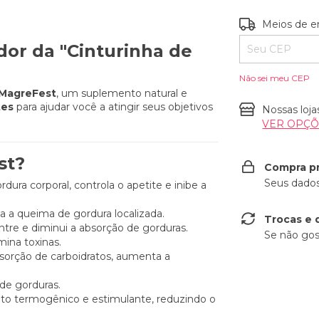
Entregas para o
Meios de e
r da "Cinturinha de
Não sei meu CEP
MagreFest
, um suplemento natural e
tes
para ajudar você a atingir seus objetivos
Nossas loja
VER OPÇ
st?
Compra p
Seus dados
dura corporal, controla o apetite e inibe a
 a queima de gordura localizada.
Trocas e 
ntre e diminui a absorção de gorduras.
Se não gos
mina toxinas.
sorção de carboidratos, aumenta a
 de gorduras.
ito termogênico e estimulante, reduzindo o