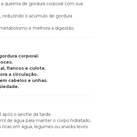
a a queima de gordura corporal com sua
ue, reduzindo o acúmulo de gordura
metabolismo e melhora a digestão.
ordura corporal.
doces.
l, flancos e culote.
ora a circulação.
cem cabelos e unhas.
siedade.
1 após o lanche da tarde.
0 ml de água para manter o corpo hidratado.
s ricas em água, legumes ou snacks leves