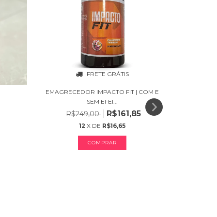
FRETE GRÁTIS
EMAGRECEDOR IMPACTO FIT | COM E
SEM EFEI...
R$161,85
R$249,00
12
X DE
R$16,65
COMPRAR
DILAB
R$