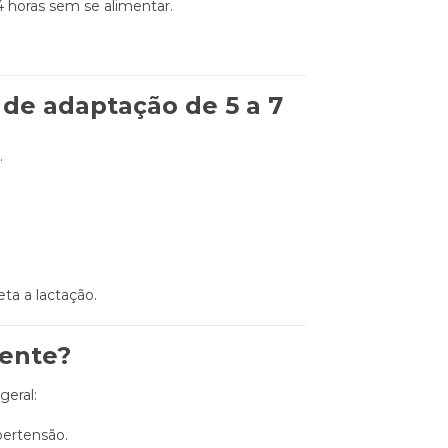
4 horas sem se alimentar.
 de adaptação de 5 a 7
.
a a lactação.
rente?
geral:
ipertensão.