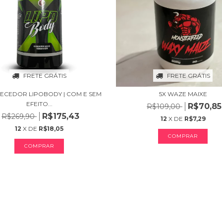
FRETE GRÁTIS
FRETE GRÁTIS
ECEDOR LIPOBODY | COM E SEM
5X WAZE MAIXE
EFEITO...
R$70,85
R$109,00
R$175,43
R$269,90
12
X DE
R$7,29
12
X DE
R$18,05
COMPRAR