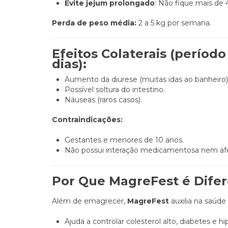
Evite jejum prolongado
: Não fique mais de 
Perda de peso média:
2 a 5 kg por semana.
Efeitos Colaterais
(período
dias):
Aumento da diurese (muitas idas ao banheiro)
Possível soltura do intestino.
Náuseas (raros casos).
Contraindicações:
Gestantes e menores de 10 anos.
Não possui interação medicamentosa nem afet
Por Que MagreFest é Dife
Além de emagrecer,
MagreFest
auxilia na saúde 
Ajuda a controlar colesterol alto, diabetes e h