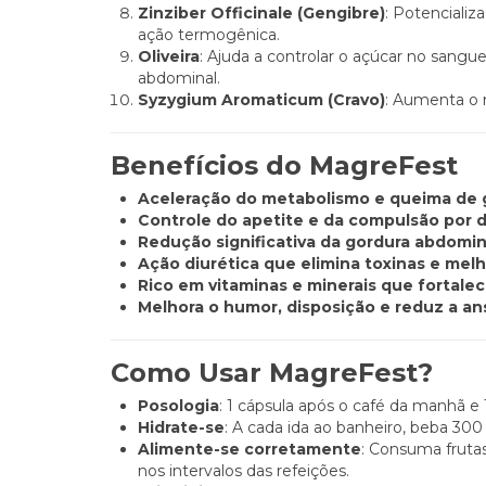
Zinziber Officinale (Gengibre)
: Potencializ
ação termogênica.
Oliveira
: Ajuda a controlar o açúcar no sang
abdominal.
Syzygium Aromaticum (Cravo)
: Aumenta o 
Benefícios do MagreFest
Aceleração do metabolismo e queima de g
Controle do apetite e da compulsão por 
Redução significativa da gordura abdomina
Ação diurética que elimina toxinas e melh
Rico em vitaminas e minerais que fortale
Melhora o humor, disposição e reduz a an
Como Usar MagreFest?
Posologia
: 1 cápsula após o café da manhã e 
Hidrate-se
: A cada ida ao banheiro, beba 30
Alimente-se corretamente
: Consuma fruta
nos intervalos das refeições.