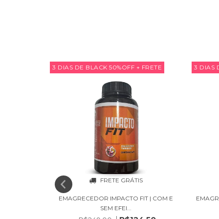
 FRETE
3 DIAS DE BLACK 50%OFF + FRETE
3 DIAS
S
FRETE GRÁTIS
EM PÓ FTW
EMAGRECEDOR IMPACTO FIT | COM E
EMAGR
SEM EFEI...
,54