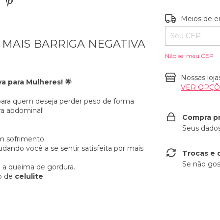
Entregas para o
Meios de e
MAIS BARRIGA NEGATIVA
Não sei meu CEP
Nossas loja
a para Mulheres! 🌟
VER OPÇ
para quem deseja perder peso de forma
ra abdominal!
Compra p
Seus dados
m sofrimento.
judando você a se sentir satisfeita por mais
Trocas e 
Se não gos
o a queima de gordura.
o de
celulite
.