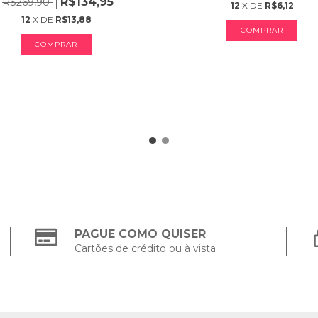
R$134,95
R$269,90
12
X DE
R$6,12
12
X DE
R$13,88
COMPRAR
PAGUE COMO QUISER
Cartões de crédito ou à vista