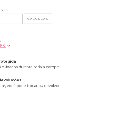
 CEP:
ALTERAR CEP
nvio
CALCULAR
s
ÕES
rotegida
 cuidados durante toda a compra.
devoluções
tar, você pode trocar ou devolver.