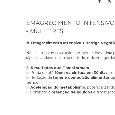
EMAGRECIMENTO INTENSIVO 
- MULHERES
🌟 Emagrecimento Intensivo + Barriga Negativ
Nós criamos uma solução completa e inovadora 
rápida, saudável e, acima de tudo, reduzir a gordu
💪
Resultados que Transformam
✅ Perda de até
10cm na cintura em 30 dias
, se
✅ Redução da
fome e compulsão alimentar
, a
tempo.
✅
Aceleração do metabolismo
, potencializand
✅ Combate à
retenção de líquidos
e diminuiçã