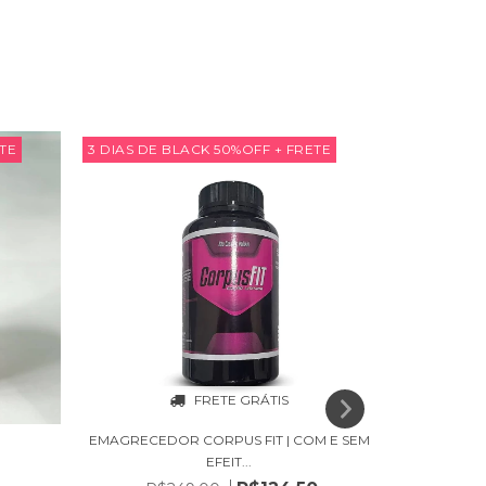
ETE
3 DIAS DE BLACK 50%OFF + FRETE
3 DIAS DE 
FRETE GRÁTIS
EMAGRECEDOR CORPUS FIT | COM E SEM
ONE POWE
EFEIT...
R$