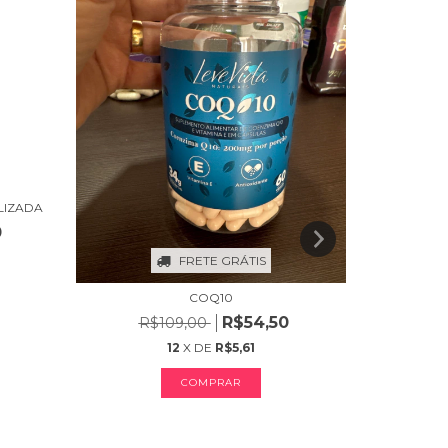
LIZADA
EMAGRECED
0
R$
FRETE GRÁTIS
COQ10
R$54,50
R$109,00
12
X DE
R$5,61