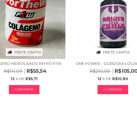
FRETE GRÁTIS
FRETE GRÁTIS
ENO HIDROLISADO EM PÓ FTW
ONE POWER - GORDURA LOCA
R$55,54
R$105,0
R$111,09
R$210,00
12
X DE
R$5,71
12
X DE
R$10,80