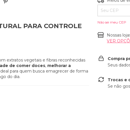
Meios de e
Não sei meu CEP
ATURAL PARA CONTROLE
Nossas loja
VER OPÇ
Compra p
m extratos vegetais e fibras reconhecidas
Seus dados
tade de comer doces
,
melhorar a
 Ideal para quem busca emagrecer de forma
go do dia.
Trocas e 
Se não gos