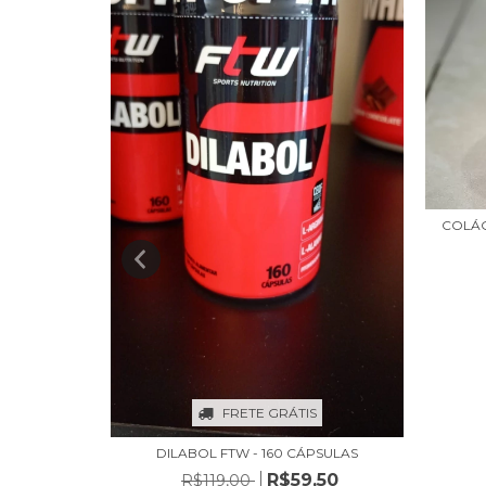
S
COLÁG
,50
FRETE GRÁTIS
DILABOL FTW - 160 CÁPSULAS
R$59,50
R$119,00