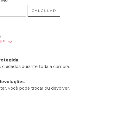
nvio
CALCULAR
s
ÕES
rotegida
 cuidados durante toda a compra.
devoluções
tar, você pode trocar ou devolver.