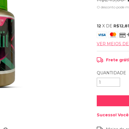
O desconto pode m
12
X DE
R$12,8
VER MEIOS D
Frete grát
QUANTIDADE
Sucesso! Você 
Entregas para o