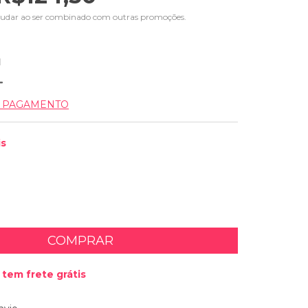
udar ao ser combinado com outras promoções.
1
E PAGAMENTO
is
tem frete grátis
 CEP:
ALTERAR CEP