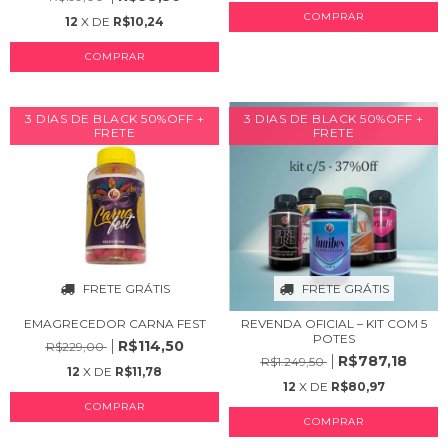
12
X DE
R$10,24
3 DIAS DE BLACK 50%OFF +
3 DIAS DE BLACK 50%OFF +
FRETE
FRETE
FRETE GRÁTIS
FRETE GRÁTIS
EMAGRECEDOR CARNA FEST
REVENDA OFICIAL – KIT COM 5
POTES
R$114,50
R$229,00
R$787,18
R$1.249,50
12
X DE
R$11,78
12
X DE
R$80,97
COMPRAR