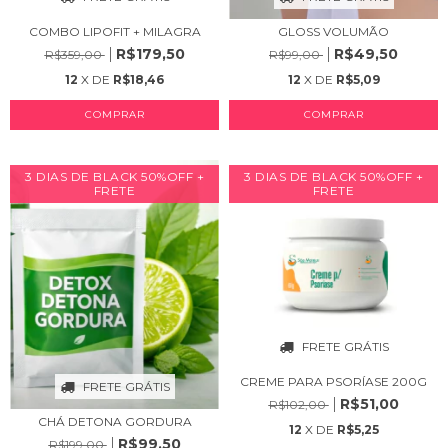
COMBO LIPOFIT + MILAGRA
GLOSS VOLUMÃO
R$179,50
R$49,50
R$359,00
R$99,00
12
X DE
R$18,46
12
X DE
R$5,09
COMPRAR
3 DIAS DE BLACK 50%OFF +
3 DIAS DE BLACK 50%OFF +
FRETE
FRETE
FRETE GRÁTIS
CREME PARA PSORÍASE 200G
FRETE GRÁTIS
R$51,00
R$102,00
CHÁ DETONA GORDURA
12
X DE
R$5,25
R$99,50
R$199,00