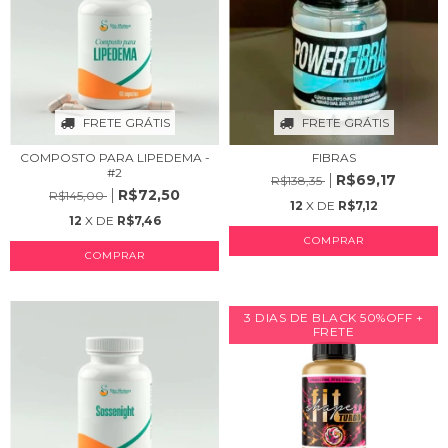
FRETE GRÁTIS
FRETE GRÁTIS
COMPOSTO PARA LIPEDEMA -
FIBRAS
#2
R$69,17
R$138,35
R$72,50
R$145,00
12
X DE
R$7,12
12
X DE
R$7,46
3 DIAS DE BLACK 50%OFF +
FRETE