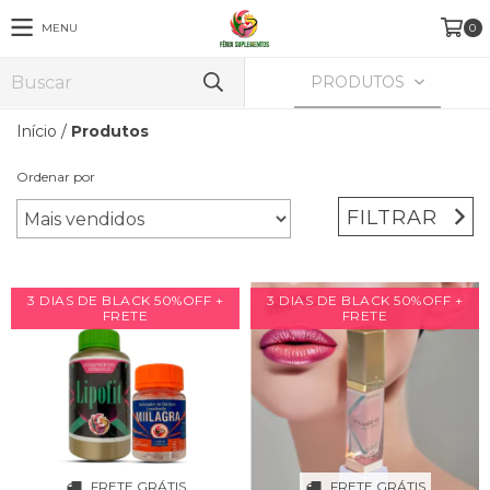
MENU
0
PRODUTOS
Início
/
Produtos
Ordenar por
FILTRAR
3 DIAS DE BLACK 50%OFF +
3 DIAS DE BLACK 50%OFF +
FRETE
FRETE
FRETE GRÁTIS
FRETE GRÁTIS