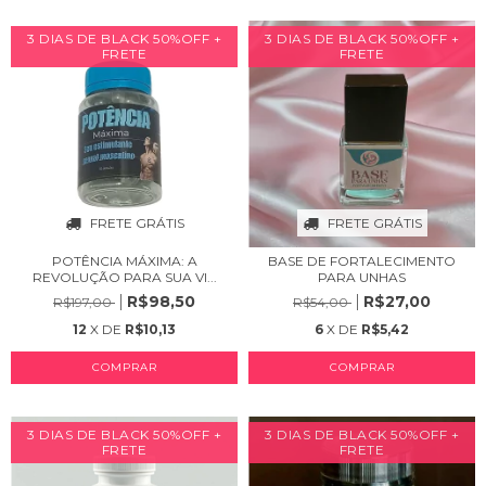
3 DIAS DE BLACK 50%OFF +
3 DIAS DE BLACK 50%OFF +
FRETE
FRETE
FRETE GRÁTIS
FRETE GRÁTIS
POTÊNCIA MÁXIMA: A
BASE DE FORTALECIMENTO
REVOLUÇÃO PARA SUA VI...
PARA UNHAS
R$98,50
R$27,00
R$197,00
R$54,00
12
X DE
R$10,13
6
X DE
R$5,42
3 DIAS DE BLACK 50%OFF +
3 DIAS DE BLACK 50%OFF +
FRETE
FRETE