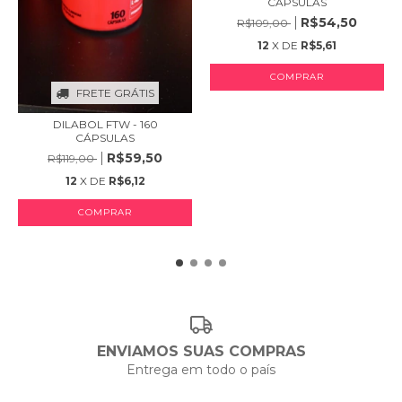
CÁPSULAS
R$54,50
R$109,00
12
X DE
R$5,61
FRETE GRÁTIS
DILABOL FTW - 160
CÁPSULAS
R$59,50
R$119,00
12
X DE
R$6,12
ENVIAMOS SUAS COMPRAS
Entrega em todo o país