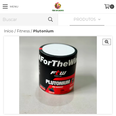
MENU
0
PRODUTOS
Início
/
Fitness
/
Plutonium