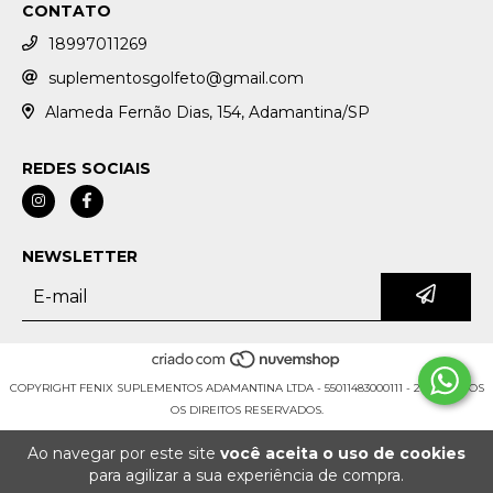
CONTATO
18997011269
suplementosgolfeto@gmail.com
Alameda Fernão Dias, 154, Adamantina/SP
REDES SOCIAIS
NEWSLETTER
COPYRIGHT FENIX SUPLEMENTOS ADAMANTINA LTDA - 55011483000111 - 2026. TODOS
OS DIREITOS RESERVADOS.
Ao navegar por este site
você aceita o uso de cookies
para agilizar a sua experiência de compra.