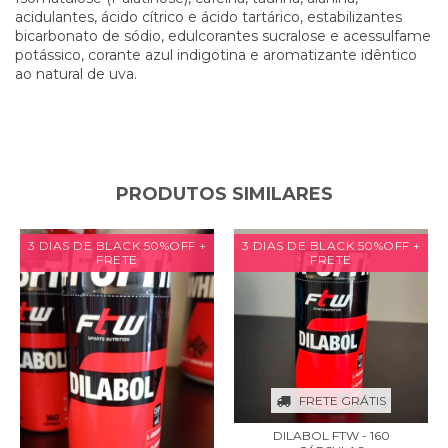
acidulantes, ácido cítrico e ácido tartárico, estabilizantes
bicarbonato de sódio, edulcorantes sucralose e acessulfame
potássico, corante azul indigotina e aromatizante idêntico
ao natural de uva.
PRODUTOS SIMILARES
3 DIAS DE BLACK 50%OFF +
3 DIAS DE BLACK 50%OFF +
FRETE
FRETE
FRETE GRÁTIS
DILABOL FTW - 160